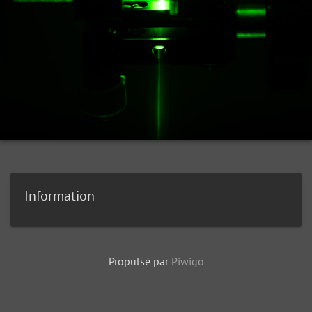
Information
Propulsé par
Piwigo