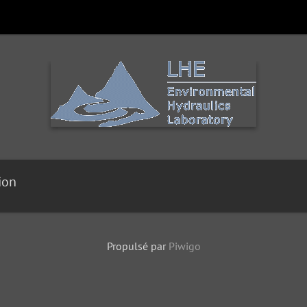
ion
Propulsé par
Piwigo