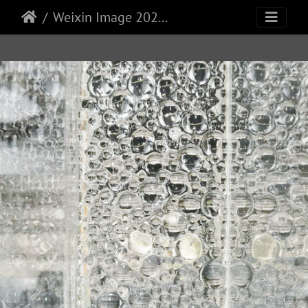
Weixin Image 20231214140457