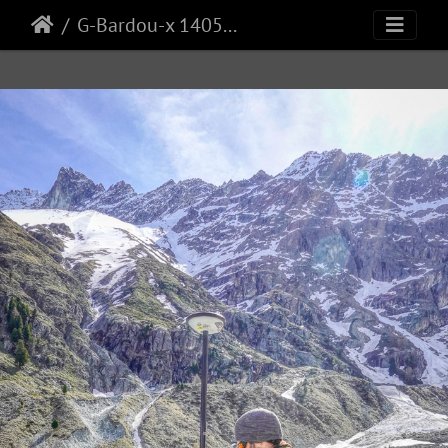
G-Bardou-x 14052024 008