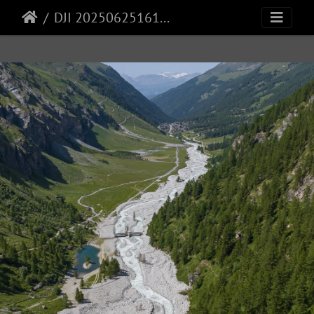
DJI 20250625161508 0150 V