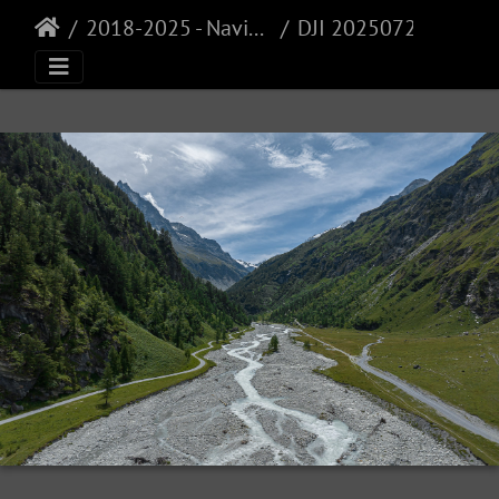
2018-2025 - Navisence
DJI 20250723125827 0207 V