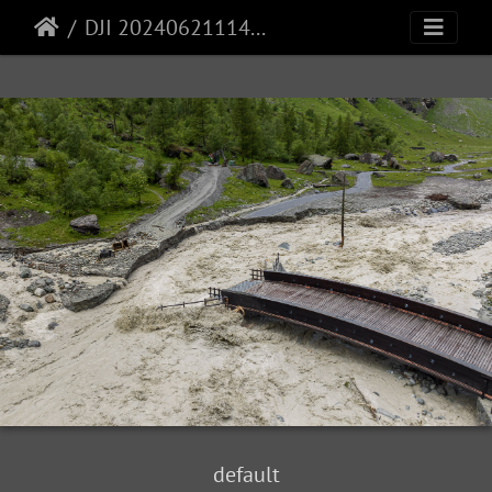
DJI 20240621114501 0067 D
default