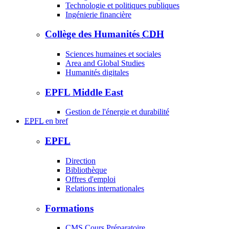
Technologie et politiques publiques
Ingénierie financière
Collège des Humanités
CDH
Sciences humaines et sociales
Area and Global Studies
Humanités digitales
EPFL Middle East
Gestion de l'énergie et durabilité
EPFL
en bref
EPFL
Direction
Bibliothèque
Offres d'emploi
Relations internationales
Formations
CMS
Cours Préparatoire