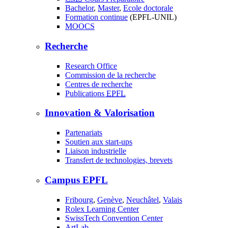
Bachelor
,
Master
,
Ecole doctorale
Formation continue
(EPFL-UNIL)
MOOCS
Recherche
Research Office
Commission de la recherche
Centres de recherche
Publications
EPFL
Innovation & Valorisation
Partenariats
Soutien aux start-ups
Liaison industrielle
Transfert de technologies, brevets
Campus EPFL
Fribourg
,
Genève
,
Neuchâtel
,
Valais
Rolex Learning Center
SwissTech Convention Center
ArtLab