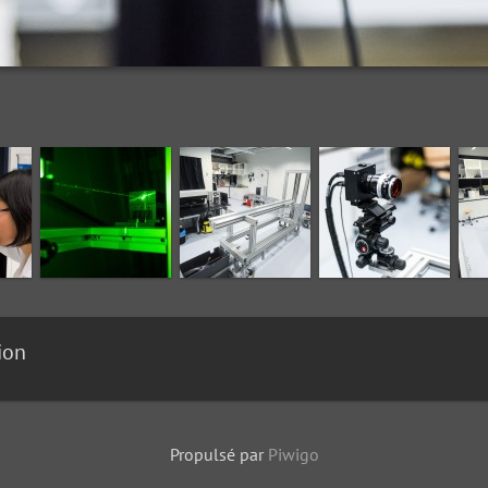
ion
Propulsé par
Piwigo