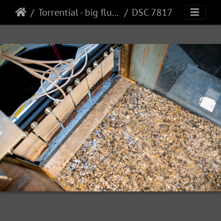
Torrential - big flume
DSC 7817