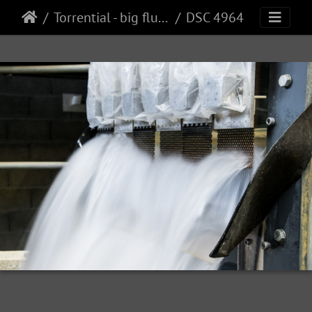
Torrential - big flume
DSC 4964