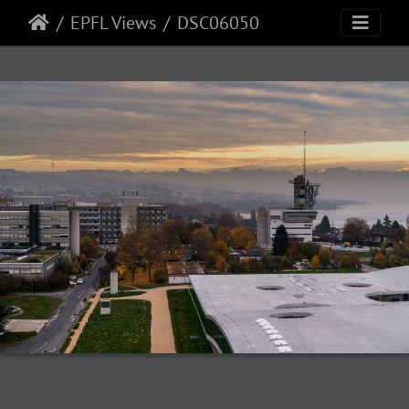
EPFL Views
DSC06050