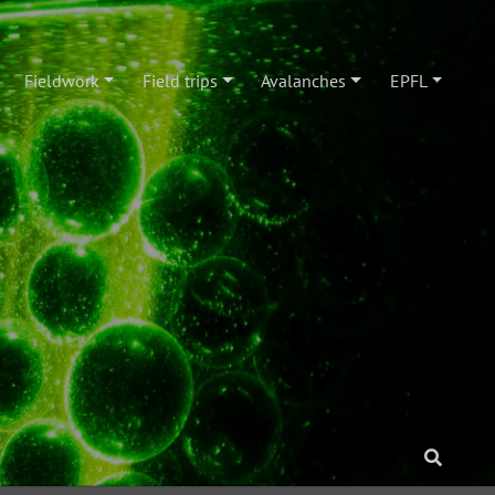
Fieldwork
Field trips
Avalanches
EPFL