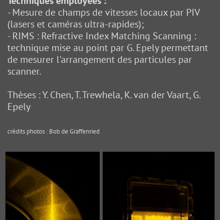
Techniques employées :
- Mesure de champs de vitesses locaux par PIV
(lasers et caméras ultra-rapides);
- RIMS : Refractive Index Matching Scanning :
technique mise au point par G. Epely permettant
de mesurer l'arrangement des particules par
scanner.
Thèses : Y. Chen, T. Trewhela, K. van der Vaart, G.
Epely
crédits photos : Bob de Graffenried